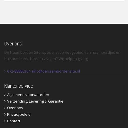
Over ons
De Naamborden Site, specialist op het gebied van naambordjes en
huisnummers. Heeft u vragen? Wij helpen graag!
072-8888636
info@denaambordensite.nl
Klantenservice
Algemene voorwaarden
Verzending, Levering & Garantie
Over ons
Privacybeleid
Contact