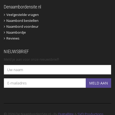
Denaambordensite.nl
Veelgestelde vragen
Naambord bestellen
Naambord voordeur
Naambordje
Reviews
NIEUWSBRIEF
Meld je aan voor onze nieuwsbrief!
MELD AAN
© 2026 De NaambordenSite.nl - By
DigitalBite
&
SVD Productions