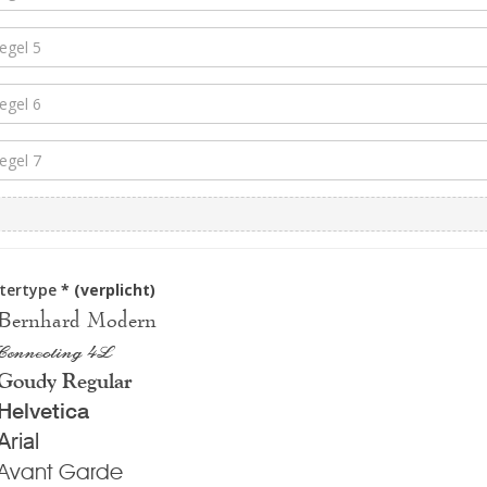
ttertype
* (verplicht)
Bernhard Modern
Connecting 4L
Goudy Regular
Helvetica
Arial
Avant Garde