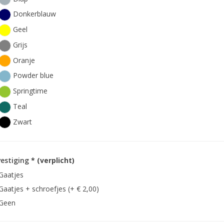
Donkerblauw
Geel
Grijs
Oranje
Powder blue
Springtime
Teal
Zwart
estiging
* (verplicht)
Gaatjes
Gaatjes + schroefjes (+ € 2,00)
Geen