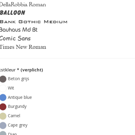
DellaRobbia Roman
Balloon
Bank Gothic Medium
Bauhaus Md Bt
Comic Sans
Times New Roman
kstkleur
* (verplicht)
Beton grijs
Wit
Antique blue
Burgundy
Camel
Cape grey
Diap