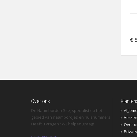
€ 
Over ons
Klanten
De Naamborden Site, specialist op het
Algem
gebied van naambordjes en huisnummers.
Verzen
Heeft u vragen? Wij helpen graag!
Over o
Privac