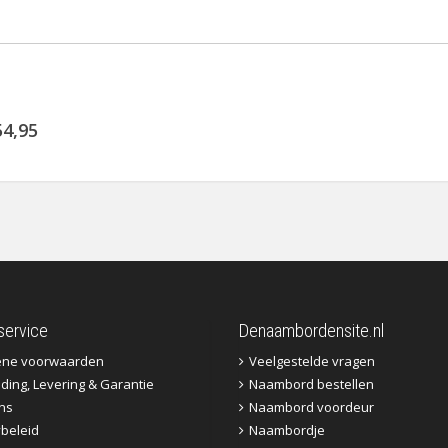
54,95
service
Denaambordensite.nl
ene voorwaarden
Veelgestelde vragen
ding, Levering & Garantie
Naambord bestellen
ns
Naambord voordeur
ybeleid
Naambordje