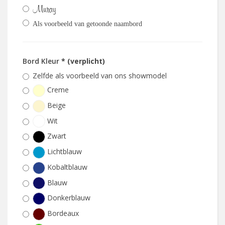
Muray
Als voorbeeld van getoonde naambord
Bord Kleur
* (verplicht)
Zelfde als voorbeeld van ons showmodel
Creme
Beige
Wit
Zwart
Lichtblauw
Kobaltblauw
Blauw
Donkerblauw
Bordeaux