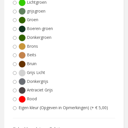
Lichtgroen
grijsgroen
Groen
Boeren-groen
Donkergroen
Brons
Beits
Bruin
Grijs Licht
Donkergrijs
Antraciet Grijs
Rood
Eigen kleur (Opgeven in Opmerkingen) (+ € 5,00)