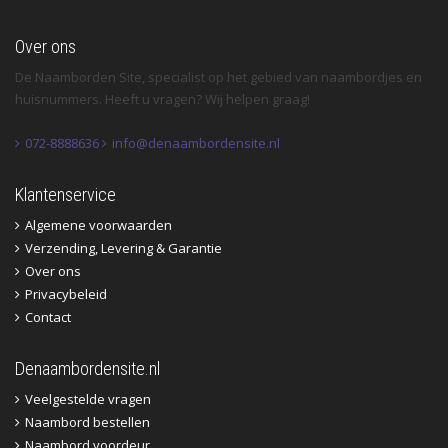
Over ons
De Naamborden Site, specialist op het gebied van naambordjes en
huisnummers. Heeft u vragen? Wij helpen graag!
072-8888636
info@denaambordensite.nl
Klantenservice
Algemene voorwaarden
Verzending, Levering & Garantie
Over ons
Privacybeleid
Contact
Denaambordensite.nl
Veelgestelde vragen
Naambord bestellen
Naambord voordeur