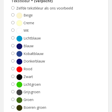
Tekstkleur
* (verplicht)
Zelfde tekstkleur als ons voorbeeld
Beige
Creme
Wit
Lichtblauw
Blauw
Kobaltblauw
Donkerblauw
Rood
Zwart
Lichtgroen
Grijsgroen
Groen
Boeren-groen