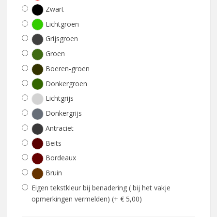
Zwart
Lichtgroen
Grijsgroen
Groen
Boeren-groen
Donkergroen
Lichtgrijs
Donkergrijs
Antraciet
Beits
Bordeaux
Bruin
Eigen tekstkleur bij benadering ( bij het vakje
opmerkingen vermelden) (+ € 5,00)