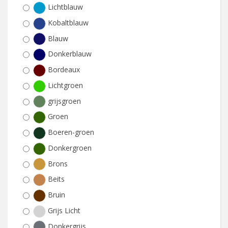
Lichtblauw
Kobaltblauw
Blauw
Donkerblauw
Bordeaux
Lichtgroen
grijsgroen
Groen
Boeren-groen
Donkergroen
Brons
Beits
Bruin
Grijs Licht
Donkergrijs