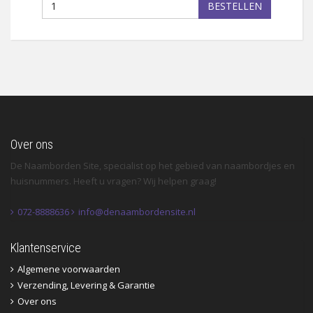
BESTELLEN
Over ons
De Naamborden Site, specialist op het gebied van naambordjes en
huisnummers. Heeft u vragen? Wij helpen graag!
072-8888636
info@denaambordensite.nl
Klantenservice
Algemene voorwaarden
Verzending, Levering & Garantie
Over ons