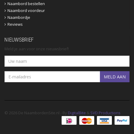
Naambord bestellen
Naambord voordeur
Naambordje
Reviews
NIEUWSBRIEF
Meld je aan voor onze nieuwsbrief!
MELD AAN
© 2026 De NaambordenSite.nl - By
DigitalBite
&
SVD Productions