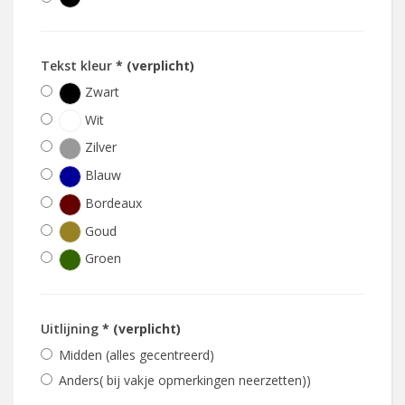
Tekst kleur
* (verplicht)
Zwart
Wit
Zilver
Blauw
Bordeaux
Goud
Groen
Uitlijning
* (verplicht)
Midden (alles gecentreerd)
Anders( bij vakje opmerkingen neerzetten))