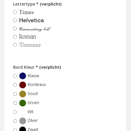
Lettertype
* (verplicht)
Times
Helvetica
Connecting 4L
Roman
Vanessa
Bord Kleur
* (verplicht)
Blauw
Bordeaux
Goud
Groen
Wit
Zilver
Zwart