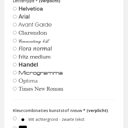
Lettertype
* (verplicht)
Helvetica
Arial
Avant Garde
Clarendon
Connecting 4L
Flora normal
Fritz medium
Handel
Microgramma
Optima
Times New Roman
Kleurcombinaties kunststof nieuw
* (verplicht)
Wit achtergrond - zwarte tekst