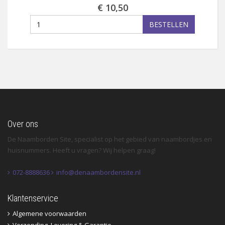
€ 10,50
BESTELLEN
Over ons
De Naamborden Site, specialist op het gebied van naambordjes en
huisnummers. Heeft u vragen? Wij helpen graag!
072-8888636
info@denaambordensite.nl
Klantenservice
Algemene voorwaarden
Verzending, Levering & Garantie