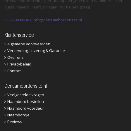
De Naamborden Site, specialist op het gebied van naambordjes en
huisnummers. Heeft u vragen? Wij helpen graag!
072-8888636
info@denaambordensite.nl
Klantenservice
Algemene voorwaarden
Verzending, Levering & Garantie
Over ons
Privacybeleid
Contact
Denaambordensite.nl
Veelgestelde vragen
Naambord bestellen
Naambord voordeur
Naambordje
Reviews