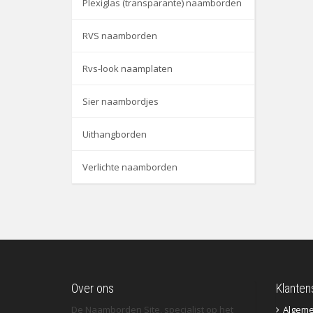
Plexiglas (transparante) naamborden
RVS naamborden
Rvs-look naamplaten
Sier naambordjes
Uithangborden
Verlichte naamborden
Over ons
Klanten
De Naamborden Site, specialist op het
Algem