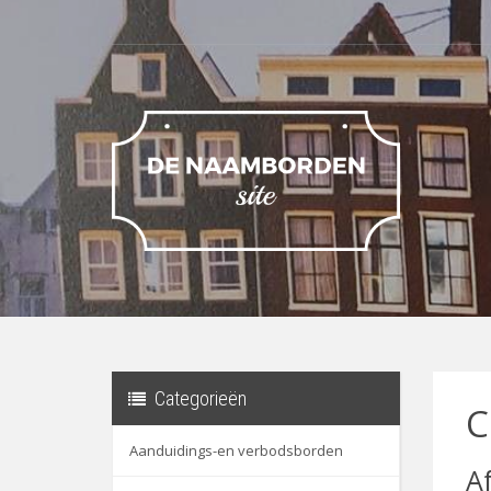
Categorieën
C
Aanduidings-en verbodsborden
A