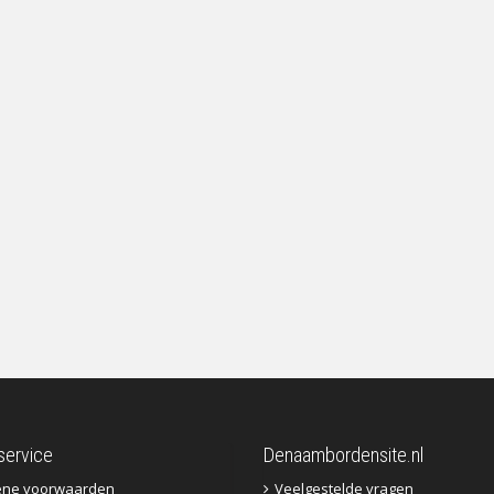
service
Denaambordensite.nl
ene voorwaarden
Veelgestelde vragen