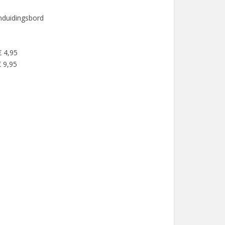
nduidingsbord
€ 4,95
 9,95