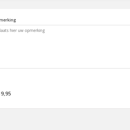
merking
19,95