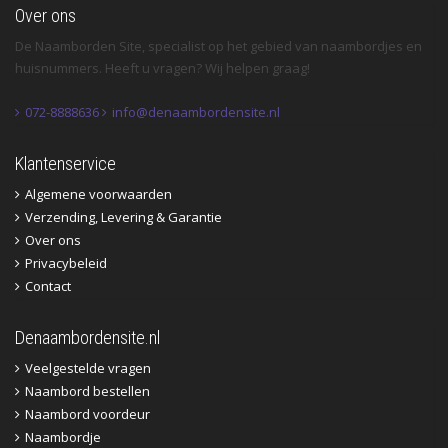
Over ons
De Naamborden Site, specialist op het gebied van naambordjes en
huisnummers. Heeft u vragen? Wij helpen graag!
072-8888636
info@denaambordensite.nl
Klantenservice
Algemene voorwaarden
Verzending, Levering & Garantie
Over ons
Privacybeleid
Contact
Denaambordensite.nl
Veelgestelde vragen
Naambord bestellen
Naambord voordeur
Naambordje