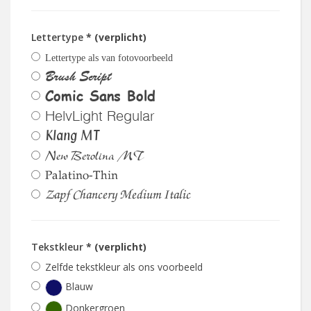
Lettertype
* (verplicht)
Lettertype als van fotovoorbeeld
Brush Script
Comic Sans Bold
HelvLight Regular
Klang MT
New Berolina MT
Palatino-Thin
Zapf Chancery Medium Italic
Tekstkleur
* (verplicht)
Zelfde tekstkleur als ons voorbeeld
Blauw
Donkergroen