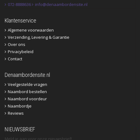
072-8888636
info@denaambordensite.nl
Klantenservice
Algemene voorwaarden
Verzending, Levering & Garantie
Over ons
Privacybeleid
Contact
Denaambordensite.nl
Veelgestelde vragen
Naambord bestellen
Naambord voordeur
Naambordje
Reviews
NIEUWSBRIEF
Meld je aan voor onze nieuwsbrief!