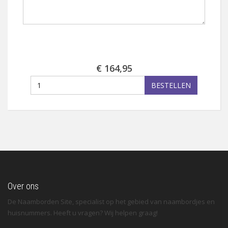
€ 164,95
BESTELLEN
Over ons
De Naamborden Site, specialist op het gebied van naambordjes en
huisnummers. Heeft u vragen? Wij helpen graag!