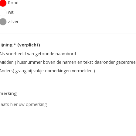
Rood
wit
Zilver
lijning
* (verplicht)
Als voorbeeld van getoonde naambord
Midden ( huisnummer boven de namen en tekst daaronder gecentree
Anders( graag bij vakje opmerkingen vermelden.)
merking