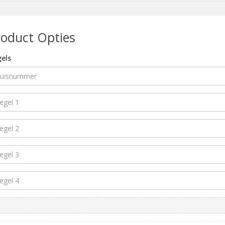
roduct Opties
els