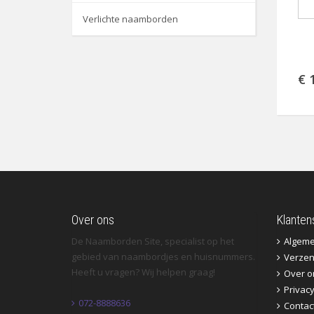
Verlichte naamborden
€ 
Over ons
Klanten
De Naamborden Site, specialist op het
Algem
gebied van naambordjes en huisnummers.
Verzen
Heeft u vragen? Wij helpen graag!
Over o
Privac
072-8888636
Contac