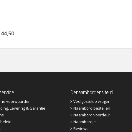
144,50
service
Denaambordensite.nl
ene voorwaarden
Veelgestelde vragen
ding, Levering & Garantie
Naambord bestellen
ns
Naambord voordeur
ybeleid
Naambordje
t
Reviews