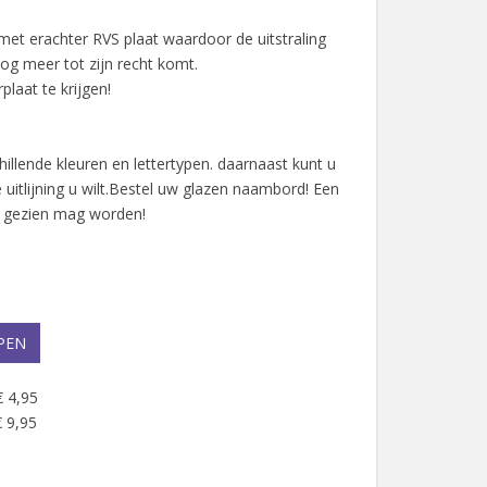
et erachter RVS plaat waardoor de uitstraling
g meer tot zijn recht komt.
plaat te krijgen!
chillende kleuren en lettertypen. daarnaast kunt u
uitlijning u wilt.Bestel uw glazen naambord! Een
 gezien mag worden!
PEN
€ 4,95
 9,95