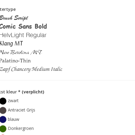
tertype
Brush Script
Comic Sans Bold
HelvLight Regular
Klang MT
New Berolina MT
Palatino-Thin
Zapf Chancery Medium Italic
st kleur
* (verplicht)
zwart
Antraciet Grijs
blauw
Donkergroen