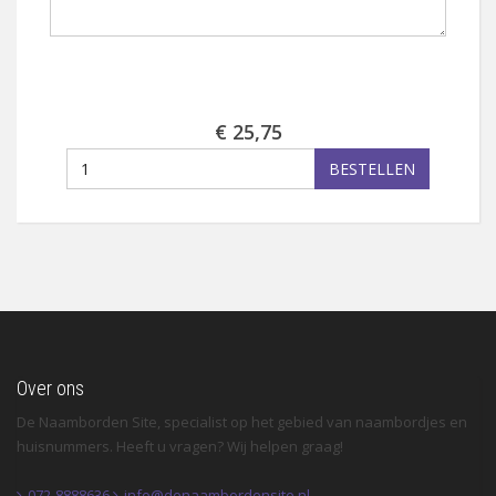
€ 25,75
BESTELLEN
Over ons
De Naamborden Site, specialist op het gebied van naambordjes en
huisnummers. Heeft u vragen? Wij helpen graag!
072-8888636
info@denaambordensite.nl