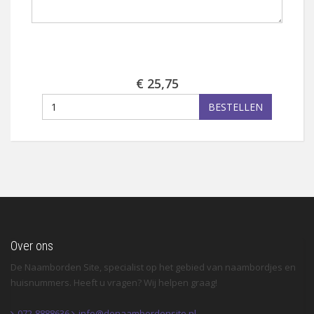
€ 25,75
BESTELLEN
Over ons
De Naamborden Site, specialist op het gebied van naambordjes en
huisnummers. Heeft u vragen? Wij helpen graag!
072-8888636
info@denaambordensite.nl