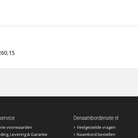
260,15
service
Denaambordensite.nl
ene voorwaarden
Veelgestelde vragen
ding, Levering & Garantie
Naambord bestellen