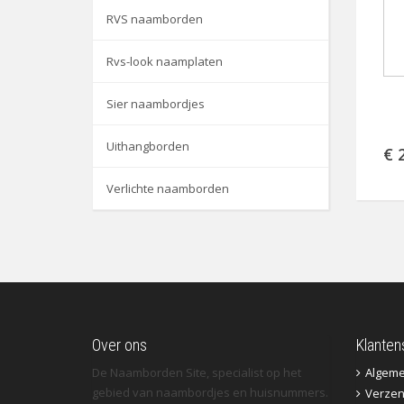
RVS naamborden
Rvs-look naamplaten
Sier naambordjes
Uithangborden
€ 
Verlichte naamborden
Over ons
Klanten
De Naamborden Site, specialist op het
Algem
gebied van naambordjes en huisnummers.
Verzen