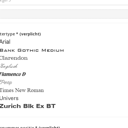
ttertype
* (verplicht)
Arial
Bank Gothic Medium
Clarendon
Englisch
Flamenco D
Pentip
Times New Roman
Univers
Zurich Blk Ex BT
isnummer positie
* (verplicht)