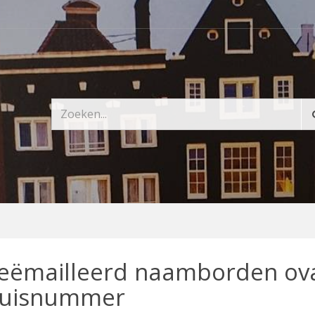
eëmailleerd naamborden ov
uisnummer