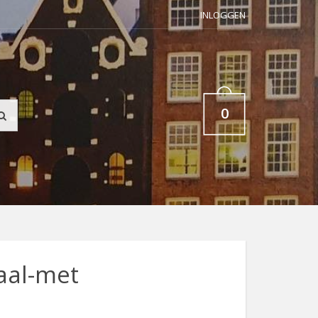
INLOGGEN
0
aal-met