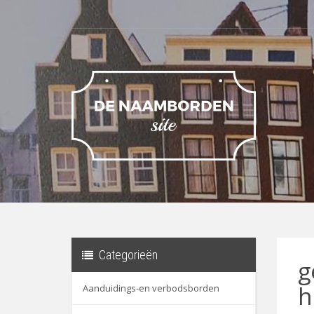
Categorieën
g
h
Aanduidings-en verbodsborden