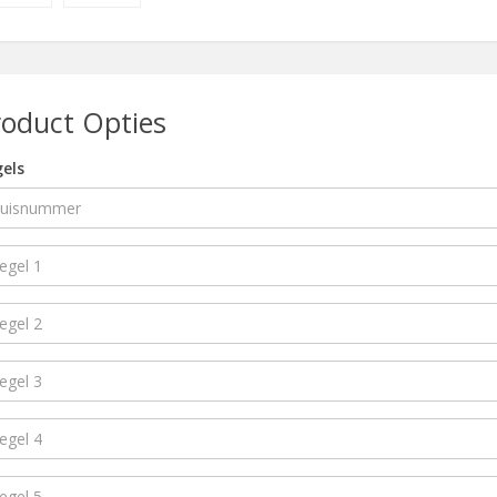
roduct Opties
els