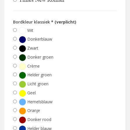
Bordkleur klassiek
* (verplicht)
Wit
Donkerblauw
Zwart
Donker groen
Crème
Helder groen
Licht groen
Geel
Hemelsblauw
Oranje
Donker rood
Helder blauw