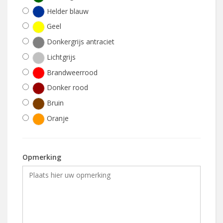
Helder blauw
Geel
Donkergrijs antraciet
Lichtgrijs
Brandweerrood
Donker rood
Bruin
Oranje
Opmerking