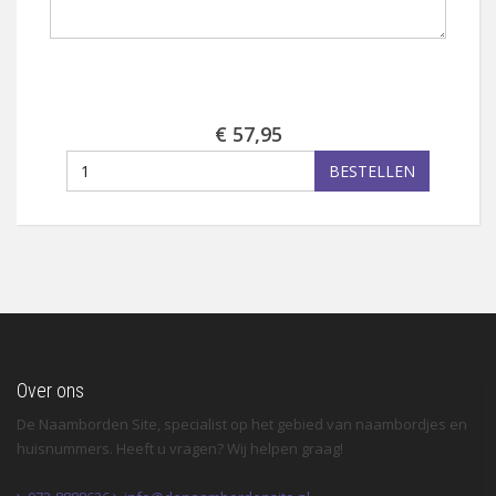
€ 57,95
BESTELLEN
Over ons
De Naamborden Site, specialist op het gebied van naambordjes en
huisnummers. Heeft u vragen? Wij helpen graag!