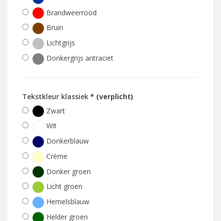
Brandweerrood
Bruin
Lichtgrijs
Donkergrijs antraciet
Tekstkleur klassiek
* (verplicht)
Zwart
Wit
Donkerblauw
Crème
Donker groen
Licht groen
Hemelsblauw
Helder groen