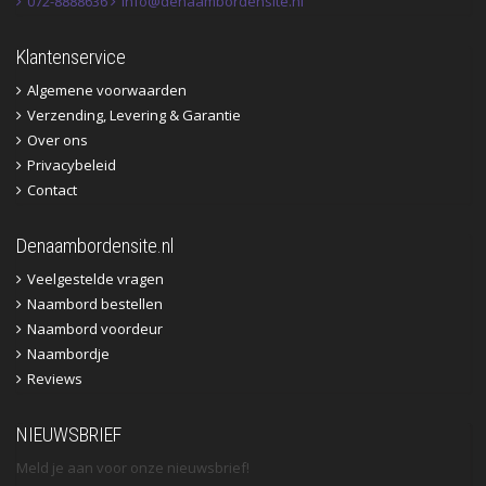
072-8888636
info@denaambordensite.nl
Klantenservice
Algemene voorwaarden
Verzending, Levering & Garantie
Over ons
Privacybeleid
Contact
Denaambordensite.nl
Veelgestelde vragen
Naambord bestellen
Naambord voordeur
Naambordje
Reviews
NIEUWSBRIEF
Meld je aan voor onze nieuwsbrief!