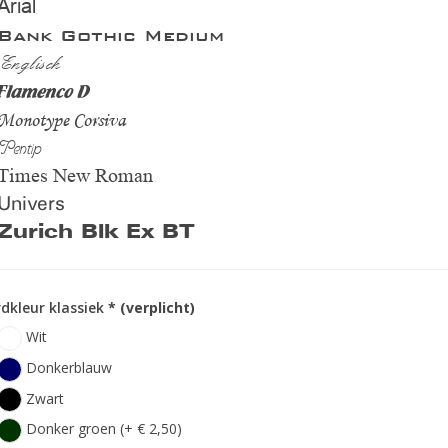
Arial
Bank Gothic Medium
Englisch
Flamenco D
Monotype Corsiva
Pentip
Times New Roman
Univers
Zurich Blk Ex BT
dkleur klassiek
* (verplicht)
Wit
Donkerblauw
Zwart
Donker groen (+ € 2,50)