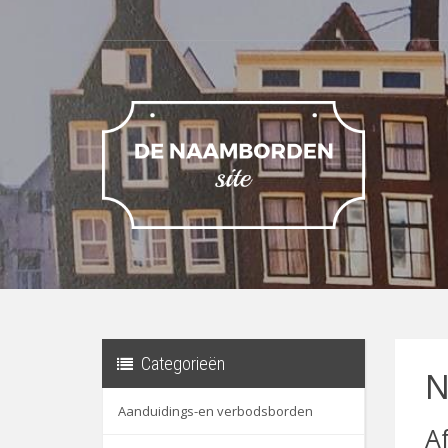
Categorieën
N
Aanduidings-en verbodsborden
A