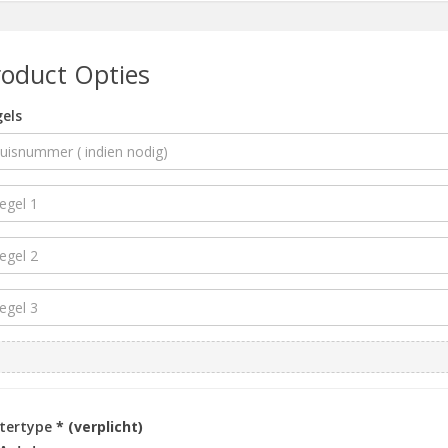
roduct Opties
els
ttertype
* (verplicht)