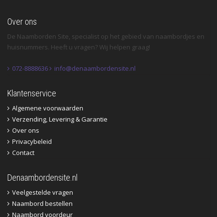
Over ons
De Naamborden Site, specialist op het gebied van naambordjes en
huisnummers. Heeft u vragen? Wij helpen graag!
072-8888636
info@denaambordensite.nl
Klantenservice
Algemene voorwaarden
Verzending, Levering & Garantie
Over ons
Privacybeleid
Contact
Denaambordensite.nl
Veelgestelde vragen
Naambord bestellen
Naambord voordeur