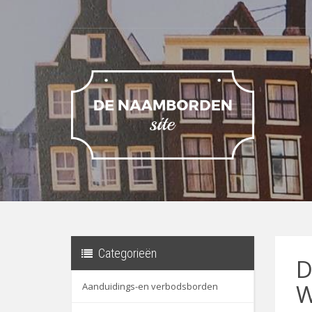
Categorieën
D
W
Aanduidings-en verbodsborden