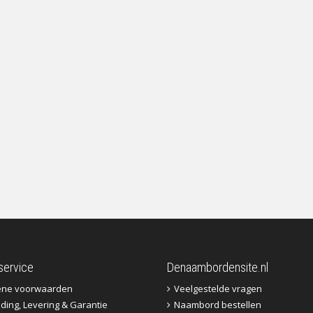
service
Denaambordensite.nl
ene voorwaarden
Veelgestelde vragen
ding, Levering & Garantie
Naambord bestellen