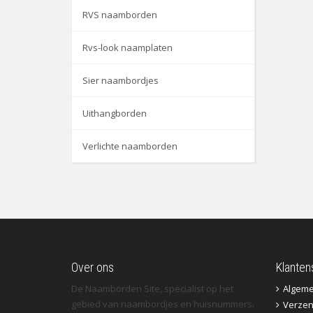
RVS naamborden
Rvs-look naamplaten
Sier naambordjes
Uithangborden
Verlichte naamborden
Over ons
Klanten
De Naamborden Site, specialist op het
Algem
gebied van naambordjes en huisnummers.
Verzen