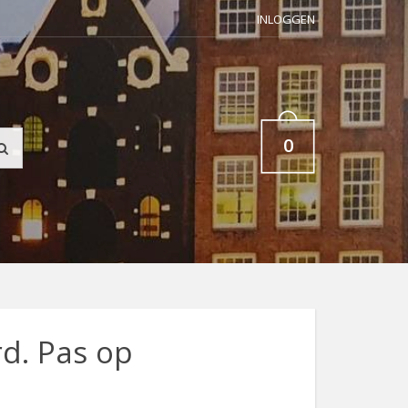
INLOGGEN
0
d. Pas op