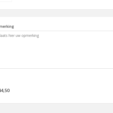
merking
44,50