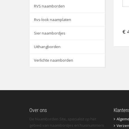
RVS naamborden
Rvs-look naamplaten
€ 
Sier naambordjes
Uithangborden
Verlichte naamborden
Over ons
Klanten
De Naamborden Site, specialist op het
Algem
gebied van naambordjes en huisnummers.
Verzen