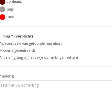
bordeaux
Grijs
rood
lijning
* (verplicht)
Als voorbeeld van getoonde naambord
Midden ( gecentreerd)
Anders ( graag bij het vakje opmerkingen zetten)
merking