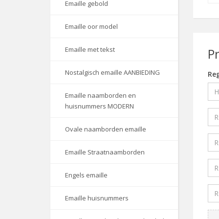
Emaille gebold
Emaille oor model
Emaille met tekst
P
Nostalgisch emaille AANBIEDING
Reg
Emaille naamborden en
huisnummers MODERN
Ovale naamborden emaille
Emaille Straatnaamborden
Engels emaille
Emaille huisnummers