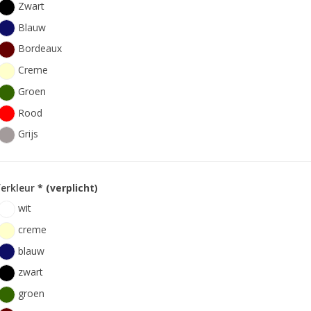
Zwart
Blauw
Bordeaux
Creme
Groen
Rood
Grijs
ferkleur
* (verplicht)
wit
creme
blauw
zwart
groen