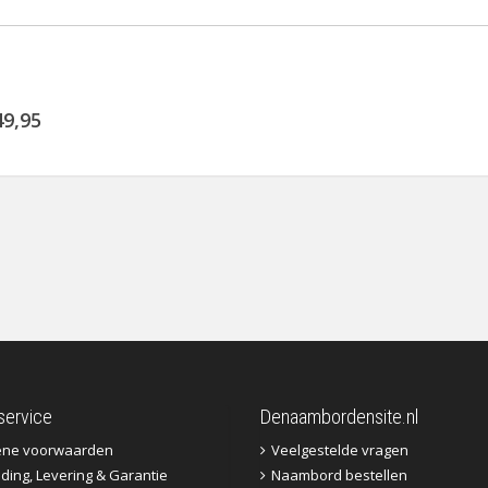
49,95
service
Denaambordensite.nl
ene voorwaarden
Veelgestelde vragen
ding, Levering & Garantie
Naambord bestellen