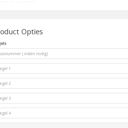
roduct Opties
els