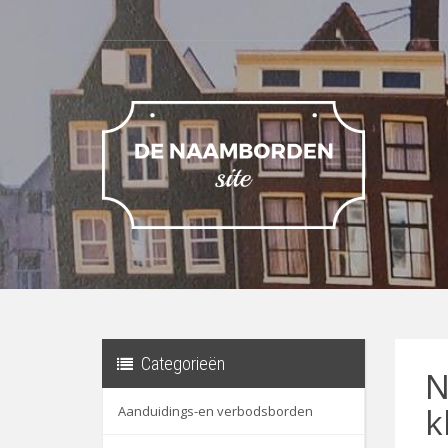
Categorieën
N
k
Aanduidings-en verbodsborden