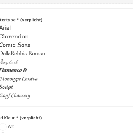
ttertype
* (verplicht)
Arial
Clarendon
Comic Sans
DellaRobbia Roman
Englisch
Flamenco D
Monotype Corsiva
Script
Zapf Chancery
d Kleur
* (verplicht)
Wit