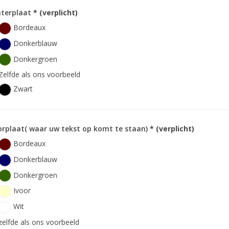
hterplaat
* (verplicht)
Bordeaux
Donkerblauw
Donkergroen
Zelfde als ons voorbeeld
Zwart
rplaat( waar uw tekst op komt te staan)
* (verplicht)
Bordeaux
Donkerblauw
Donkergroen
Ivoor
Wit
zelfde als ons voorbeeld