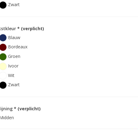
Zwart
kstkleur
* (verplicht)
Blauw
Bordeaux
Groen
Ivoor
Wit
Zwart
lijning
* (verplicht)
Midden