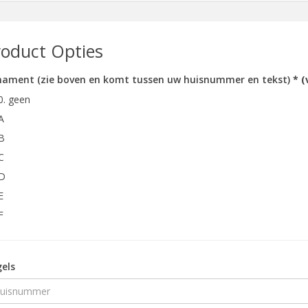
roduct Opties
ament (zie boven en komt tussen uw huisnummer en tekst)
* (
0. geen
A
B
C
D
E
F
els