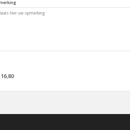
merking
116,80