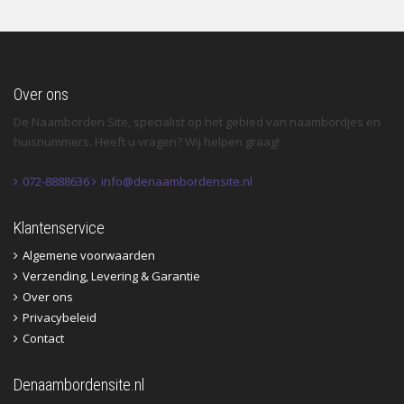
Over ons
De Naamborden Site, specialist op het gebied van naambordjes en
huisnummers. Heeft u vragen? Wij helpen graag!
072-8888636
info@denaambordensite.nl
Klantenservice
Algemene voorwaarden
Verzending, Levering & Garantie
Over ons
Privacybeleid
Contact
Denaambordensite.nl