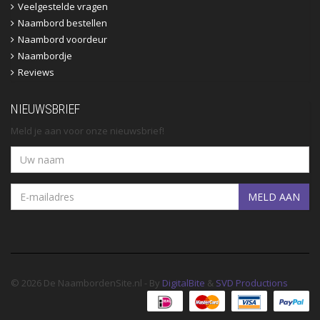
Veelgestelde vragen
Naambord bestellen
Naambord voordeur
Naambordje
Reviews
NIEUWSBRIEF
Meld je aan voor onze nieuwsbrief!
MELD AAN
© 2026 De NaambordenSite.nl - By
DigitalBite
&
SVD Productions