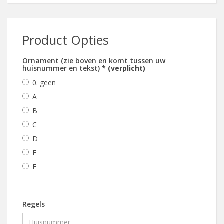
Product Opties
Ornament (zie boven en komt tussen uw
huisnummer en tekst)
* (verplicht)
0. geen
A
B
C
D
E
F
Regels