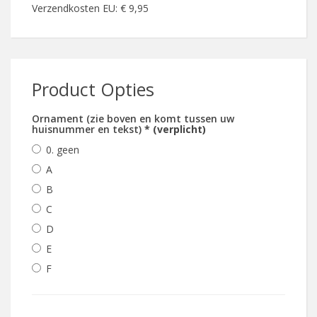
Verzendkosten EU: € 9,95
Product Opties
Ornament (zie boven en komt tussen uw
huisnummer en tekst)
* (verplicht)
0. geen
A
B
C
D
E
F