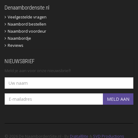
Denaambordensite.nl
Veelgestelde vragen
Naambord bestellen
Naambord voordeur
Naambordje
Reviews
NIEUWSBRIEF
Meld je aan voor onze nieuwsbrief!
MELD AAN
© 2026 De NaambordenSite.nl - By
DigitalBite
&
SVD Productions