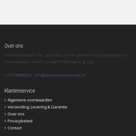
Over ons
De Naamborden Site, specialist op het gebied van naambordjes en
huisnummers. Heeft u vragen? Wij helpen graag!
072-8888636
info@denaambordensite.nl
Klantenservice
Algemene voorwaarden
Verzending, Levering & Garantie
Over ons
Privacybeleid
Contact