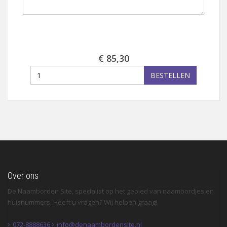
€ 85,30
BESTELLEN
Over ons
De Naamborden Site, specialist op het gebied van naambordjes en
huisnummers. Heeft u vragen? Wij helpen graag!
072-8888636
info@denaambordensite.nl