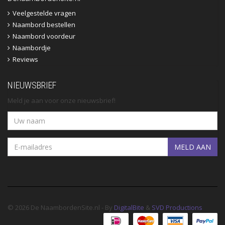
Veelgestelde vragen
Naambord bestellen
Naambord voordeur
Naambordje
Reviews
NIEUWSBRIEF
Meld je aan voor onze nieuwsbrief!
MELD AAN
© 2026 De NaambordenSite.nl - By
DigitalBite
&
SVD Productions