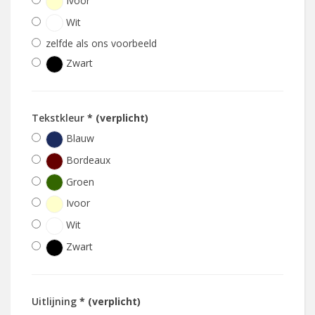
Ivoor
Wit
zelfde als ons voorbeeld
Zwart
Tekstkleur
* (verplicht)
Blauw
Bordeaux
Groen
Ivoor
Wit
Zwart
Uitlijning
* (verplicht)