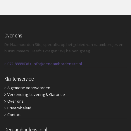
Over ons
De Naamborden Site, specialist op het gebied van naambordjes en
huisnummers. Heeft u vragen? Wij helpen graag!
072-8888636
info@denaambordensite.nl
Klantenservice
Algemene voorwaarden
Verzending, Levering & Garantie
Over ons
Privacybeleid
Contact
Denaambordensite.nl