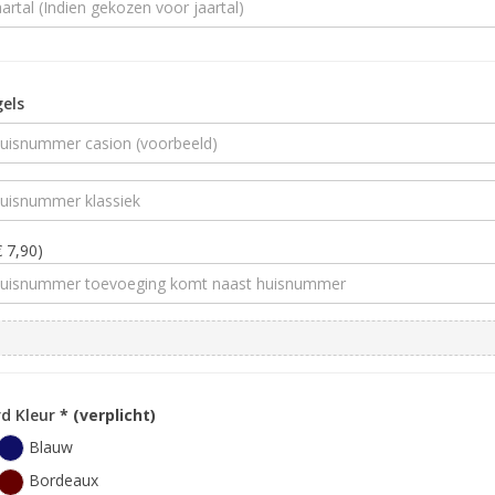
els
€ 7,90)
d Kleur
* (verplicht)
Blauw
Bordeaux