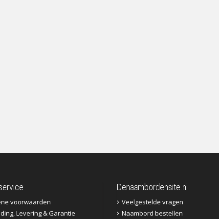
service
Denaambordensite.nl
ene voorwaarden
Veelgestelde vragen
ding, Levering & Garantie
Naambord bestellen