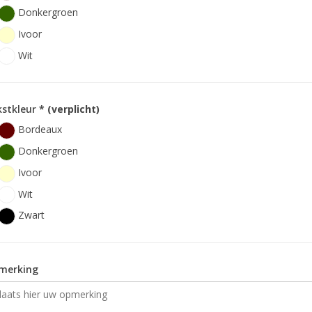
Donkergroen
Ivoor
Wit
kstkleur
* (verplicht)
Bordeaux
Donkergroen
Ivoor
Wit
Zwart
merking