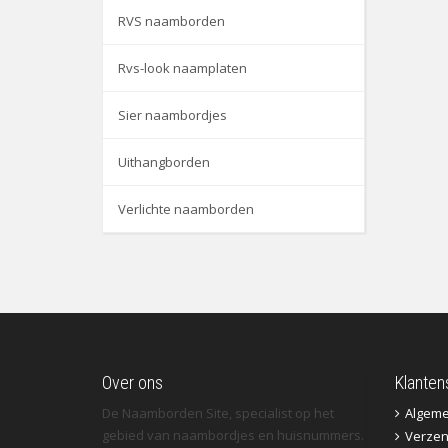
RVS naamborden
Rvs-look naamplaten
Sier naambordjes
Uithangborden
Verlichte naamborden
Over ons
Klanten
De Naamborden Site, specialist op het
Algem
gebied van naambordjes en huisnummers.
Verzen