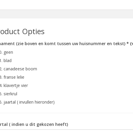
roduct Opties
ament (zie boven en komt tussen uw huisnummer en tekst)
* (
0. geen
1. blad
2. canadeese boom
3. franse lelie
4. klavertje vier
5. sierkrul
6. jaartal ( invullen hieronder)
rtal ( indien u dit gekozen heeft)