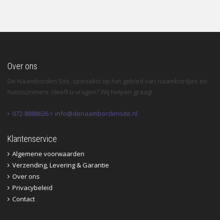
Over ons
De Naamborden Site, specialist op het gebied van naambordjes en
huisnummers. Heeft u vragen? Wij helpen graag!
072-8888636
info@denaambordensite.nl
Klantenservice
Algemene voorwaarden
Verzending, Levering & Garantie
Over ons
Privacybeleid
Contact