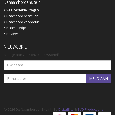
Denaambordensite.nl
Veelgestelde vragen
Naambord bestellen
Naambord voordeur
Naambordje
Reviews
NIEUWSBRIEF
Meld je aan voor onze nieuwsbrief!
MELD AAN
© 2026 De NaambordenSite.nl - By
DigitalBite
&
SVD Productions