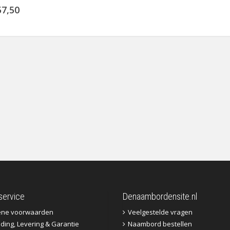
57,50
service
Denaambordensite.nl
ene voorwaarden
Veelgestelde vragen
ding, Levering & Garantie
Naambord bestellen