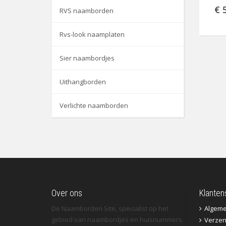
€ 
RVS naamborden
Rvs-look naamplaten
Sier naambordjes
Uithangborden
Verlichte naamborden
Over ons
Klanten
De Naamborden Site, specialist op het
Algem
gebied van naambordjes en huisnummers.
Verzen