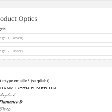
roduct Opties
els
tertype emaille
* (verplicht)
Bank Gothic Medium
Englisch
Flamenco D
Pentip