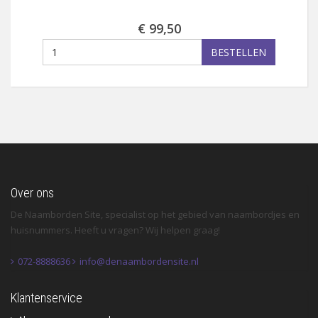
€ 99,50
BESTELLEN
Over ons
De Naamborden Site, specialist op het gebied van naambordjes en
huisnummers. Heeft u vragen? Wij helpen graag!
072-8888636
info@denaambordensite.nl
Klantenservice