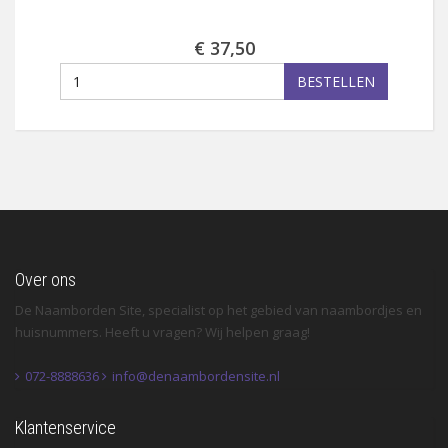
€ 37,50
BESTELLEN
Over ons
De Naamborden Site, specialist op het gebied van naambordjes en
huisnummers. Heeft u vragen? Wij helpen graag!
072-8888636
info@denaambordensite.nl
Klantenservice