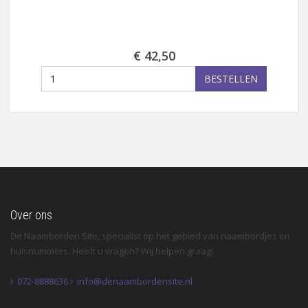
€ 42,50
BESTELLEN
Over ons
De Naamborden Site, specialist op het gebied van naambordjes en
huisnummers. Heeft u vragen? Wij helpen graag!
072-8888636
info@denaambordensite.nl