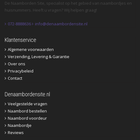
De Naamborden Site, specialist op het gebied van naambordjes en
huisnummers. Heeft u vragen? Wij helpen graag!
072-8888636
info@denaambordensite.nl
Klantenservice
Algemene voorwaarden
Verzending, Levering & Garantie
Over ons
Privacybeleid
Contact
Denaambordensite.nl
Veelgestelde vragen
Naambord bestellen
Naambord voordeur
Naambordje
Reviews