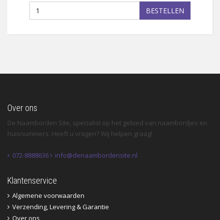
BESTELLEN
Over ons
De Naamborden Site, specialist op het gebied van naambordjes en
huisnummers. Heeft u vragen? Wij helpen graag!
072-8888636
info@denaambordensite.nl
Klantenservice
Algemene voorwaarden
Verzending, Levering & Garantie
Over ons