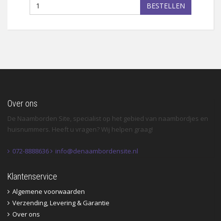
BESTELLEN
Over ons
De Naamborden Site, specialist op het gebied van naambordjes en
huisnummers. Heeft u vragen? Wij helpen graag!
072-8888636
info@denaambordensite.nl
Klantenservice
Algemene voorwaarden
Verzending, Levering & Garantie
Over ons