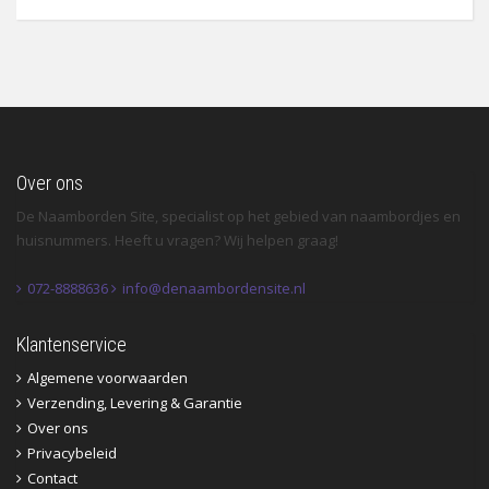
Over ons
De Naamborden Site, specialist op het gebied van naambordjes en
huisnummers. Heeft u vragen? Wij helpen graag!
072-8888636
info@denaambordensite.nl
Klantenservice
Algemene voorwaarden
Verzending, Levering & Garantie
Over ons
Privacybeleid
Contact