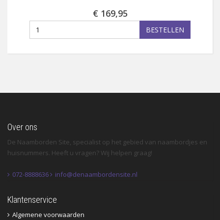
€ 169,95
BESTELLEN
Over ons
De Naamborden Site, specialist op het gebied van naambordjes en
huisnummers. Heeft u vragen? Wij helpen graag!
072-8888636
info@denaambordensite.nl
Klantenservice
Algemene voorwaarden