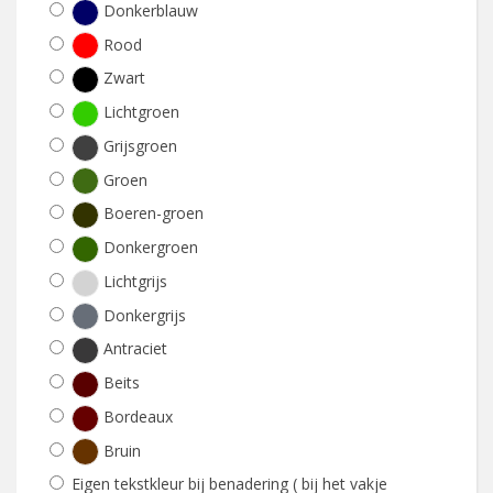
Donkerblauw
Rood
Zwart
Lichtgroen
Grijsgroen
Groen
Boeren-groen
Donkergroen
Lichtgrijs
Donkergrijs
Antraciet
Beits
Bordeaux
Bruin
Eigen tekstkleur bij benadering ( bij het vakje