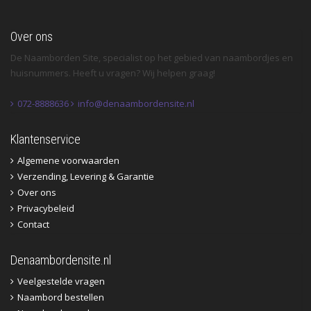
Over ons
De Naamborden Site, specialist op het gebied van naambordjes en
huisnummers. Heeft u vragen? Wij helpen graag!
072-8888636
info@denaambordensite.nl
Klantenservice
Algemene voorwaarden
Verzending, Levering & Garantie
Over ons
Privacybeleid
Contact
Denaambordensite.nl
Veelgestelde vragen
Naambord bestellen