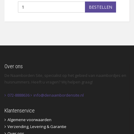
BESTELLEN
Over ons
De Naamborden Site, specialist op het gebied van naambordjes en
huisnummers. Heeft u vragen? Wij helpen graag!
072-8888636
info@denaambordensite.nl
Klantenservice
Algemene voorwaarden
Verzending, Levering & Garantie
Over ons