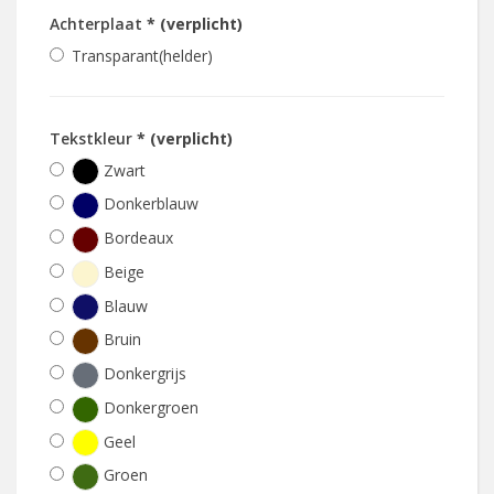
Achterplaat
* (verplicht)
Transparant(helder)
Tekstkleur
* (verplicht)
Zwart
Donkerblauw
Bordeaux
Beige
Blauw
Bruin
Donkergrijs
Donkergroen
Geel
Groen