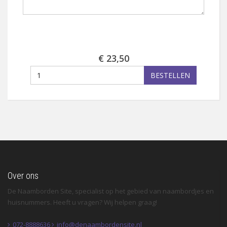
€ 23,50
BESTELLEN
Over ons
De Naamborden Site, specialist op het gebied van naambordjes en
huisnummers. Heeft u vragen? Wij helpen graag!
072-8888636
info@denaambordensite.nl