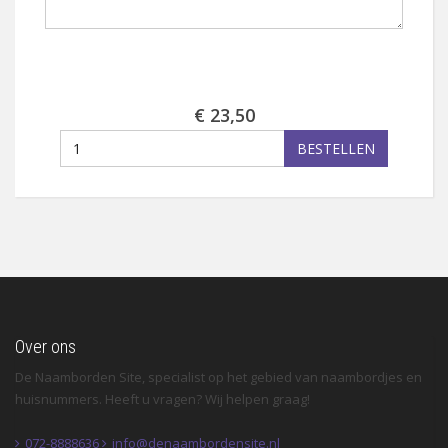
€ 23,50
BESTELLEN
Over ons
De Naamborden Site, specialist op het gebied van naambordjes en
huisnummers. Heeft u vragen? Wij helpen graag!
072-8888636
info@denaambordensite.nl