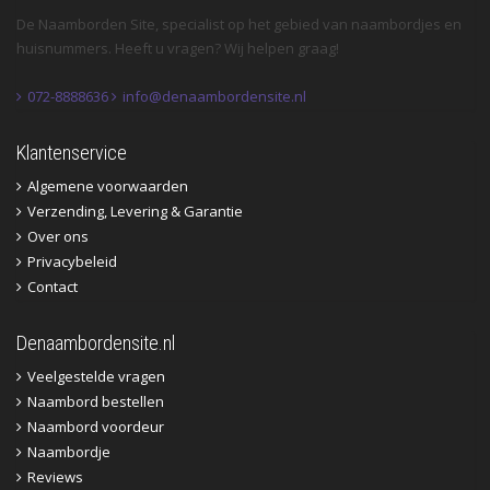
De Naamborden Site, specialist op het gebied van naambordjes en
huisnummers. Heeft u vragen? Wij helpen graag!
072-8888636
info@denaambordensite.nl
Klantenservice
Algemene voorwaarden
Verzending, Levering & Garantie
Over ons
Privacybeleid
Contact
Denaambordensite.nl
Veelgestelde vragen
Naambord bestellen
Naambord voordeur
Naambordje
Reviews