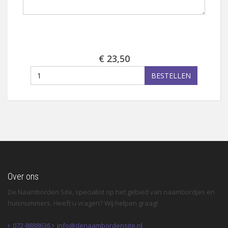
€ 23,50
BESTELLEN
Over ons
De Naamborden Site, specialist op het gebied van naambordjes en
huisnummers. Heeft u vragen? Wij helpen graag!
072-8888636
info@denaambordensite.nl