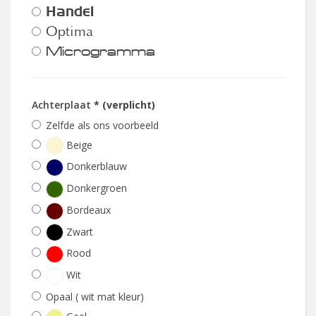
Handel
Optima
Microgramma
Achterplaat
* (verplicht)
Zelfde als ons voorbeeld
Beige
Donkerblauw
Donkergroen
Bordeaux
Zwart
Rood
Wit
Opaal ( wit mat kleur)