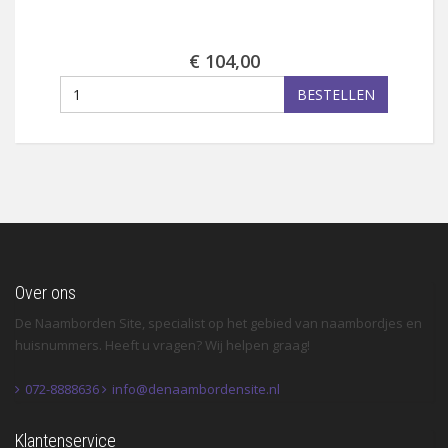
€ 104,00
BESTELLEN
Over ons
De Naamborden Site, specialist op het gebied van naambordjes en
huisnummers. Heeft u vragen? Wij helpen graag!
072-8888636
info@denaambordensite.nl
Klantenservice