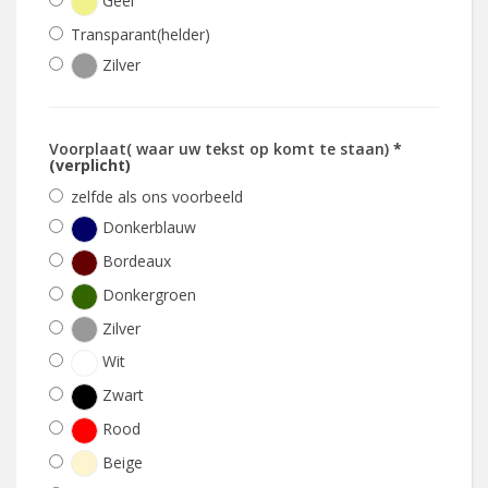
Geel
Transparant(helder)
Zilver
Voorplaat( waar uw tekst op komt te staan)
*
(verplicht)
zelfde als ons voorbeeld
Donkerblauw
Bordeaux
Donkergroen
Zilver
Wit
Zwart
Rood
Beige