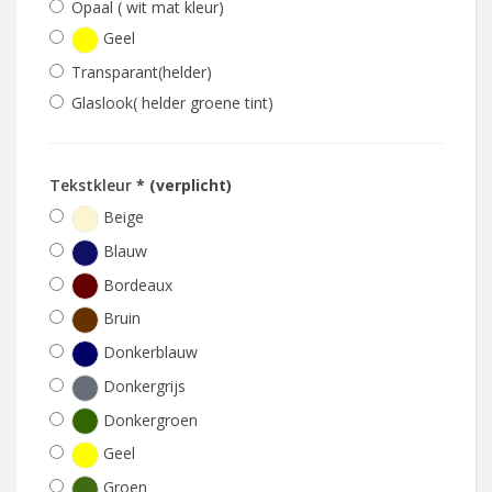
Opaal ( wit mat kleur)
Geel
Transparant(helder)
Glaslook( helder groene tint)
Tekstkleur
* (verplicht)
Beige
Blauw
Bordeaux
Bruin
Donkerblauw
Donkergrijs
Donkergroen
Geel
Groen