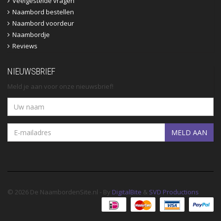
Veelgestelde vragen
Naambord bestellen
Naambord voordeur
Naambordje
Reviews
NIEUWSBRIEF
Meld je aan voor onze nieuwsbrief!
MELD AAN
© 2026 De NaambordenSite.nl - By
DigitalBite
&
SVD Productions