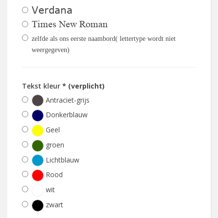
Verdana
Times New Roman
zelfde als ons eerste naambord( lettertype wordt niet
weergegeven)
Tekst kleur
* (verplicht)
Antraciet-grijs
Donkerblauw
Geel
groen
Lichtblauw
Rood
wit
zwart