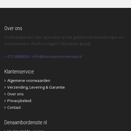
Over ons
De Naamborden Site, specialist op het gebied van naambordjes en
huisnummers. Heeft u vragen? Wij helpen graag!
072-8888636
info@denaambordensite.nl
Klantenservice
Algemene voorwaarden
Verzending, Levering & Garantie
Over ons
Privacybeleid
Contact
Denaambordensite.nl