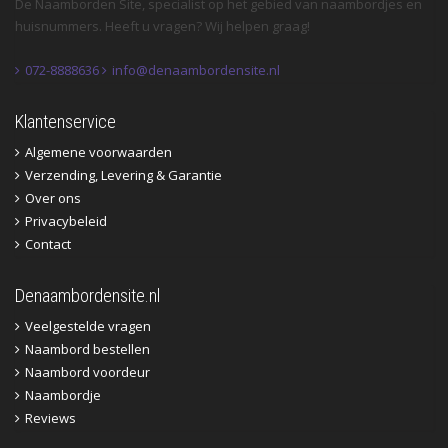
De Naamborden Site, specialist op het gebied van naambordjes en
huisnummers. Heeft u vragen? Wij helpen graag!
072-8888636
info@denaambordensite.nl
Klantenservice
Algemene voorwaarden
Verzending, Levering & Garantie
Over ons
Privacybeleid
Contact
Denaambordensite.nl
Veelgestelde vragen
Naambord bestellen
Naambord voordeur
Naambordje
Reviews