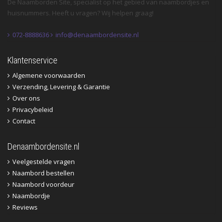
De Naamborden Site, specialist op het gebied van naambordjes en
huisnummers. Heeft u vragen? Wij helpen graag!
072-8888636
info@denaambordensite.nl
Klantenservice
Algemene voorwaarden
Verzending, Levering & Garantie
Over ons
Privacybeleid
Contact
Denaambordensite.nl
Veelgestelde vragen
Naambord bestellen
Naambord voordeur
Naambordje
Reviews