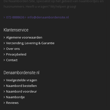
De Naamborden Site, specialist op het gebied van naambordjes en
huisnummers. Heeft u vragen? Wij helpen graag!
072-8888636
info@denaambordensite.nl
Klantenservice
Algemene voorwaarden
Verzending, Levering & Garantie
Over ons
Privacybeleid
Contact
Denaambordensite.nl
Veelgestelde vragen
Naambord bestellen
Naambord voordeur
Naambordje
Reviews