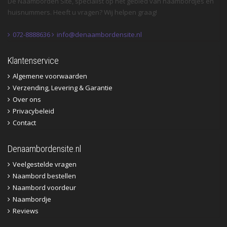
De Naamborden Site, specialist op het gebied van naambordjes en
huisnummers. Heeft u vragen? Wij helpen graag!
072-8888636
info@denaambordensite.nl
Klantenservice
Algemene voorwaarden
Verzending, Levering & Garantie
Over ons
Privacybeleid
Contact
Denaambordensite.nl
Veelgestelde vragen
Naambord bestellen
Naambord voordeur
Naambordje
Reviews