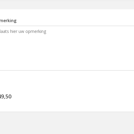
merking
49,50