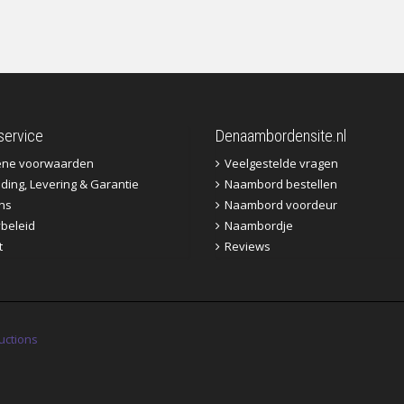
service
Denaambordensite.nl
ene voorwaarden
Veelgestelde vragen
ding, Levering & Garantie
Naambord bestellen
ns
Naambord voordeur
ybeleid
Naambordje
t
Reviews
uctions