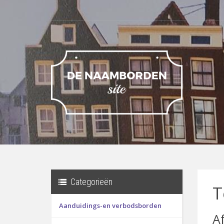
Categorieën
T
Aanduidings-en verbodsborden
A