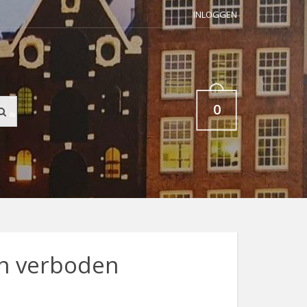
INLOGGEN
0
n verboden