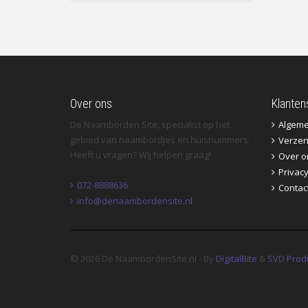
Over ons
Klanten
De Naamborden Site, specialist op het
Algem
gebied van naambordjes en huisnummers.
Verzen
Heeft u vragen? Wij helpen graag!
Over o
Privac
072-8888636
Contac
info@denaambordensite.nl
© 2026 De NaambordenSite.nl - By
DigitalBite
&
SVD Prod