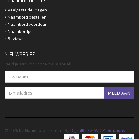
Denaambordensite.nl
Veelgestelde vragen
Naambord bestellen
Naambord voordeur
Naambordje
Reviews
NIEUWSBRIEF
Meld je aan voor onze nieuwsbrief!
MELD AAN
© 2026 De NaambordenSite.nl - By
DigitalBite
&
SVD Productions