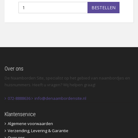
BESTELLEN
Over ons
De Naamborden Site, specialist op het gebied van naambordjes en
huisnummers. Heeft u vragen? Wij helpen graag!
072-8888636
info@denaambordensite.nl
Klantenservice
Algemene voorwaarden
Verzending, Levering & Garantie
Over ons